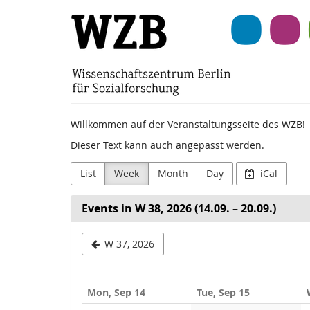
Skip to
Wissenschaftszentr
main
content
Berlin
für
Sozialforschung
Willkommen auf der Veranstaltungsseite des WZB!
(WZB)
Dieser Text kann auch angepasst werden.
List
Week
Month
Day
iCal
Events in W 38, 2026 (14.09. – 20.09.)
Select
W 37, 2026
a
week
Mon, Sep 14
Tue, Sep 15
to