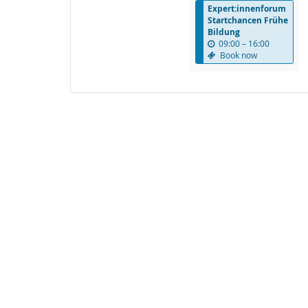
Expert:innenforum
display
Startchancen Frühe
Bildung
u
09:00
–
16:00
n
Book now
t
i
l