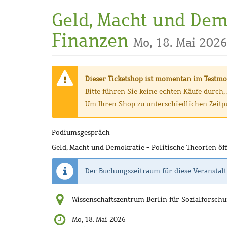
Zum
Geld, Macht und Demo
Haupt-
Inhalt
Finanzen
Mo, 18. Mai 202
springen
Warnung:
Dieser Ticketshop ist momentan im Testmo
Bitte führen Sie keine echten Käufe durch
Um Ihren Shop zu unterschiedlichen Zeitpu
Podiumsgespräch
Geld, Macht und Demokratie - Politische Theorien öf
Der Buchungszeitraum für diese Veranstalt
Wissenschaftszentrum Berlin für Sozialforschu
Mo, 18. Mai 2026