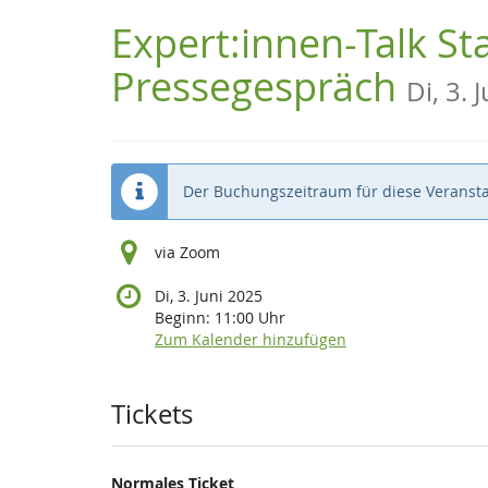
Zum
Expert:innen-Talk St
Haupt-
Inhalt
Pressegespräch
Di, 3. 
springen
Der Buchungszeitraum für diese Veransta
via Zoom
Di, 3. Juni 2025
Beginn:
11:00
Uhr
Zum Kalender hinzufügen
Produkte
Tickets
Normales Ticket