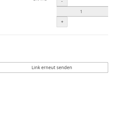
Menge
-
+
Link erneut senden