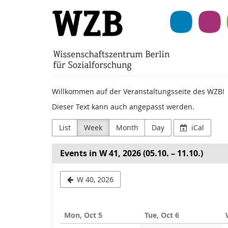
Skip to
Wissenschaftszentr
main
content
Berlin
für
Sozialforschung
Willkommen auf der Veranstaltungsseite des WZB!
(WZB)
Dieser Text kann auch angepasst werden.
List
Week
Month
Day
iCal
Events in W 41, 2026 (05.10. – 11.10.)
Select
W 40, 2026
a
week
Mon, Oct 5
Tue, Oct 6
to