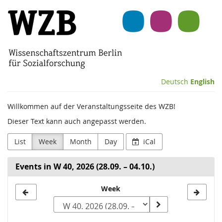
Skip to
Wissenschaftszentrum
main
content
Berlin
für
Sozialforschung
Deutsch
English
(WZB)
Willkommen auf der Veranstaltungsseite des WZB!
Dieser Text kann auch angepasst werden.
List
Week
Month
Day
iCal
Events in W 40, 2026 (28.09. – 04.10.)
Select
Week
a
week