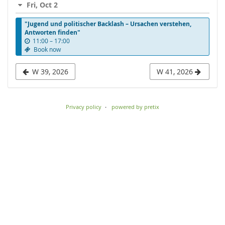
Fri, Oct 2
to
"Jugend und politischer Backlash – Ursachen verstehen,
display
Antworten finden"
u
11:00
–
17:00
n
Book now
t
i
W 39, 2026
W 41, 2026
l
Privacy policy
powered by pretix