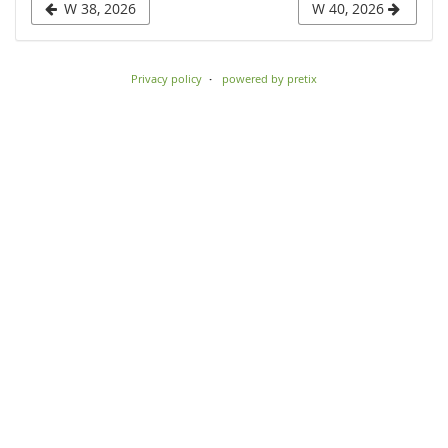
W 38, 2026
W 40, 2026
to
display
Privacy policy
powered by pretix