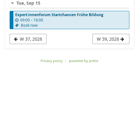
Tue, Sep 15
to
Expert:innenforum Startchancen Frühe Bildung
display
u
09:00
–
16:00
n
Book now
t
i
W 37, 2026
W 39, 2026
l
Privacy policy
powered by pretix