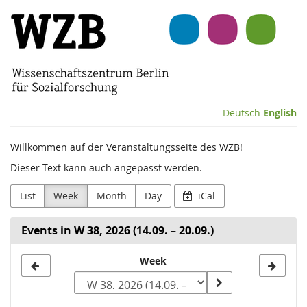
Skip to
Wissenschaftszentrum
main
content
Berlin
für
Sozialforschung
Deutsch
English
(WZB)
Willkommen auf der Veranstaltungsseite des WZB!
Dieser Text kann auch angepasst werden.
List
Week
Month
Day
iCal
Events in W 38, 2026 (14.09. – 20.09.)
Select
Week
a
week