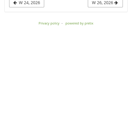
W 24, 2026
W 26, 2026
to
display
Privacy policy
powered by pretix