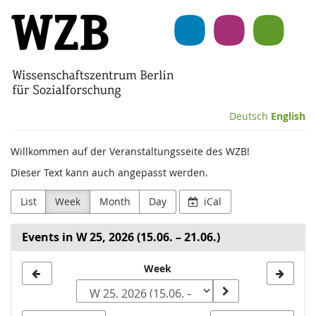
Skip to
Wissenschaftszentrum
main
content
Berlin
für
Sozialforschung
Deutsch
English
(WZB)
Willkommen auf der Veranstaltungsseite des WZB!
Dieser Text kann auch angepasst werden.
List
Week
Month
Day
iCal
Events in W 25, 2026 (15.06. – 21.06.)
Select
Week
a
week