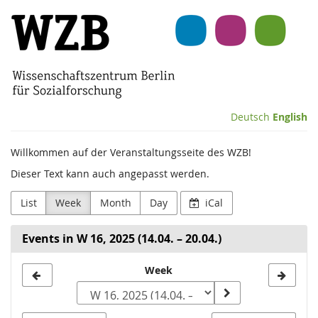
Skip to
Wissenschaftszentrum
main
content
Berlin
für
Sozialforschung
Deutsch
English
(WZB)
Willkommen auf der Veranstaltungsseite des WZB!
Dieser Text kann auch angepasst werden.
List
Week
Month
Day
iCal
Events in W 16, 2025 (14.04. – 20.04.)
Select
Week
a
week