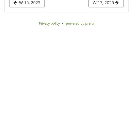
W 15, 2025
W 17, 2025
to
display
Privacy policy
powered by pretix