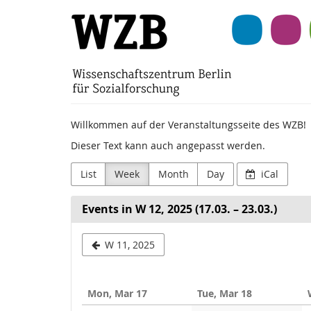
Skip to
Wissenschaftszentr
main
content
Berlin
für
Sozialforschung
Willkommen auf der Veranstaltungsseite des WZB!
(WZB)
Dieser Text kann auch angepasst werden.
List
Week
Month
Day
iCal
Events in W 12, 2025 (17.03. – 23.03.)
Select
W 11, 2025
a
week
Mon, Mar 17
Tue, Mar 18
to