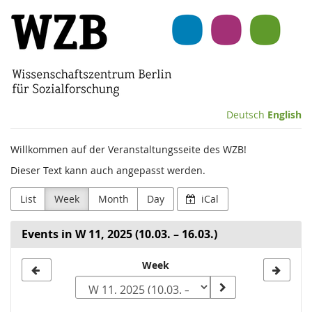
Skip to
Wissenschaftszentrum
main
content
Berlin
für
Sozialforschung
Deutsch
English
(WZB)
Willkommen auf der Veranstaltungsseite des WZB!
Dieser Text kann auch angepasst werden.
List
Week
Month
Day
iCal
Events in W 11, 2025 (10.03. – 16.03.)
Select
Week
a
week