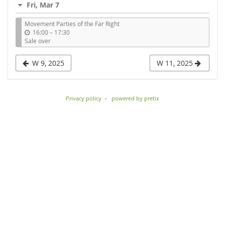
Fri, Mar 7
to
Movement Parties of the Far Right
display
u
16:00
–
17:30
n
Sale over
t
i
W 9, 2025
W 11, 2025
l
Privacy policy
powered by pretix