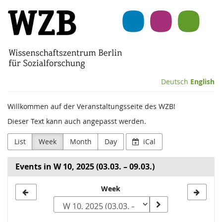
Skip to
Wissenschaftszentrum
main
content
Berlin
für
Sozialforschung
Deutsch
English
(WZB)
Willkommen auf der Veranstaltungsseite des WZB!
Dieser Text kann auch angepasst werden.
List
Week
Month
Day
iCal
Events in W 10, 2025 (03.03. – 09.03.)
Select
Week
a
week