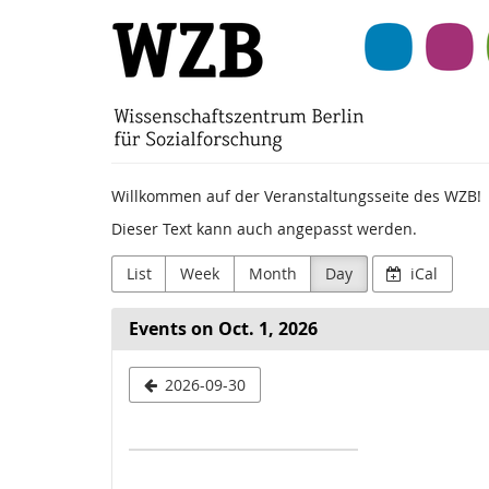
Skip to
Wissenschaftszentr
main
content
Berlin
für
Sozialforschung
Willkommen auf der Veranstaltungsseite des WZB!
(WZB)
Dieser Text kann auch angepasst werden.
List
Week
Month
Day
iCal
Events on Oct. 1, 2026
Select
2026-09-30
a
date
to