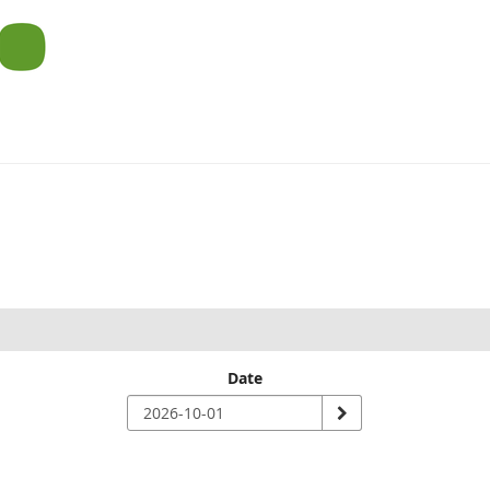
um
Date