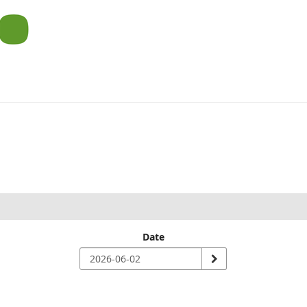
um
Date