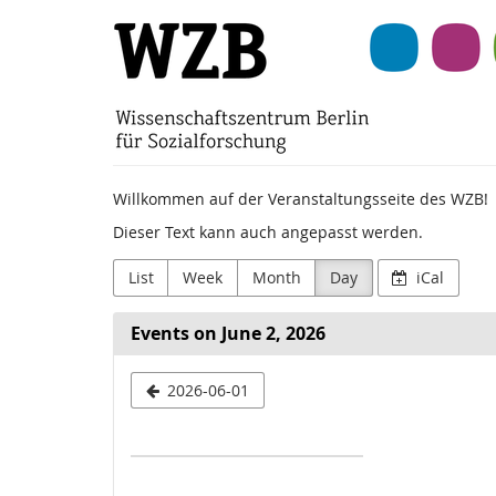
Skip to
Wissenschaftszentr
main
content
Berlin
für
Sozialforschung
Willkommen auf der Veranstaltungsseite des WZB!
(WZB)
Dieser Text kann auch angepasst werden.
List
Week
Month
Day
iCal
Events on June 2, 2026
Select
2026-06-01
a
date
to