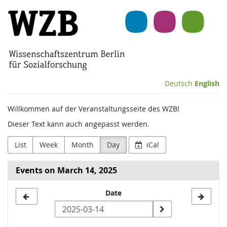
Skip to
Wissenschaftszentrum
main
content
Berlin
für
Sozialforschung
Deutsch
English
(WZB)
Willkommen auf der Veranstaltungsseite des WZB!
Dieser Text kann auch angepasst werden.
List
Week
Month
Day
iCal
Events on March 14, 2025
Select
Date
a
date