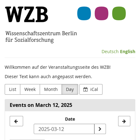
Skip to
Wissenschaftszentrum
main
content
Berlin
für
Sozialforschung
Deutsch
English
(WZB)
Willkommen auf der Veranstaltungsseite des WZB!
Dieser Text kann auch angepasst werden.
List
Week
Month
Day
iCal
Events on March 12, 2025
Select
Date
a
date